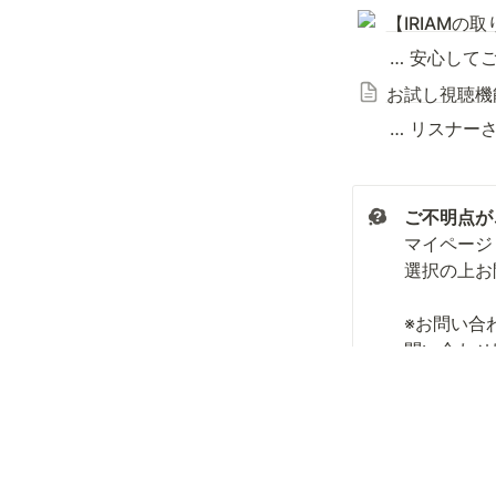
【IRIAM
　　… 安心して
お試し視聴機
　　… リスナー
ご不明点が
マイページ
選択の上お
※お問い合
問い合わせ
Privacy Polic