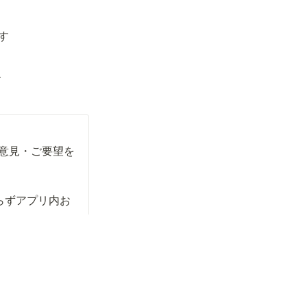
す
す
ご意見・ご要望を
らずアプリ内お