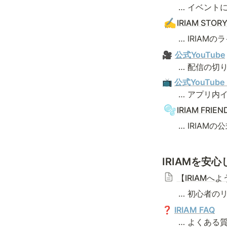
　　… イベント
✍️
IRIAM STOR
　　… IRIA
🎥 
公式YouTube
　　… 配信の切
📺
公式YouTub
　　… アプリ内
🫧
IRIAM FRIEN
　　… IRIAM
IRIAMを安
【IRIAM
　　… 初心者の
❓
IRIAM FAQ
　　… よくある