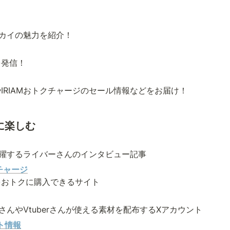
のセカイの魅力を紹介！
を発信！
や
IRIAMおトクチャージのセール情報などを
お届け！
らに楽しむ
で活躍するライバーさんのインタビュ
ー
記事
クチャージ
をおトクに購入できるサイト
さんやVtuberさんが使える素材を配布するXアカウント
ント情報